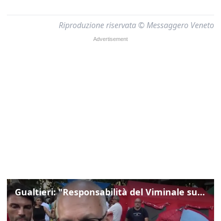
Riproduzione riservata © Messaggero Veneto
Gualtieri: "Responsabilità del Viminale su Spin Time? La posizione dei partiti è nota"