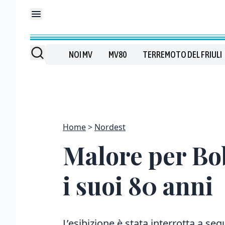
NOI MV
MV80
TERREMOTO DEL FRIULI
Home
Nordest
Malore per Bob
i suoi 80 anni
L’esibizione è stata interrotta a s