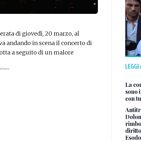
erata di giovedì, 20 marzo, al
va andando in scena il concerto di
rotta a seguito di un malore
LEGGI
La co
sono i
con tu
Antitr
Dolom
rimbor
diritt
Esodo 