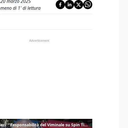
20 marzo 2025
meno di 1' di lettura
Gualtieri: "Responsabilità del Viminale su Spin Time? La posizione dei partiti è nota"