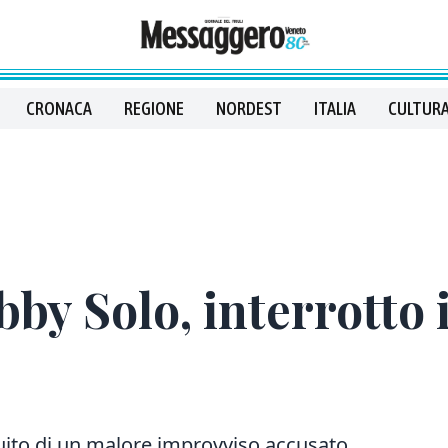
CRONACA
REGIONE
NORDEST
ITALIA
CULTURA
by Solo, interrotto 
eguito di un malore improvviso accusato