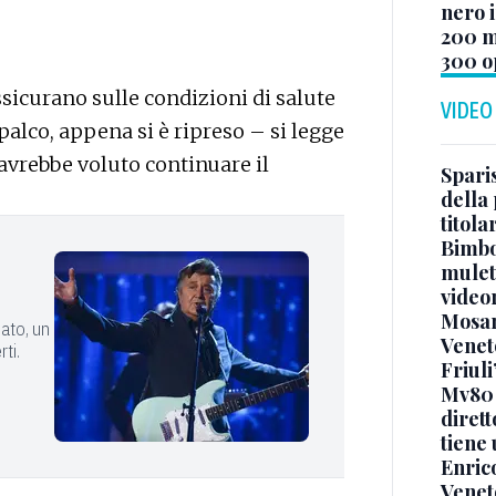
nero i
200 mi
300 o
assicurano sulle condizioni di salute
VIDEO
palco, appena si è ripreso – si legge
 avrebbe voluto continuare il
Sparis
della 
titol
Bimbo
mulett
video
Mosan
nato, un
Veneto
rti.
Friuli
Mv80 
diret
tiene 
Enric
Veneto