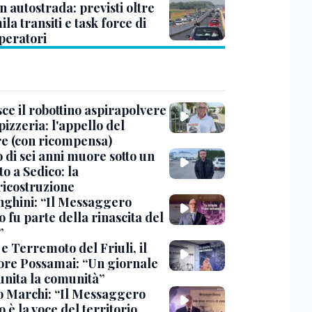
n autostrada: previsti oltre
la transiti e task force di
peratori
ce il robottino aspirapolvere
pizzeria: l'appello del
are (con ricompensa)
 di sei anni muore sotto un
o a Sedico: la
ricostruzione
ghini: “Il Messaggero
 fu parte della rinascita del
”
e Terremoto del Friuli, il
tore Possamai: “Un giornale
unita la comunità”
o Marchi: “Il Messaggero
 è la voce del territorio