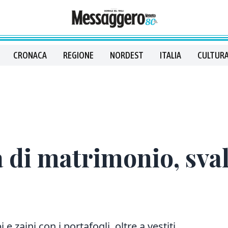
CRONACA
REGIONE
NORDEST
ITALIA
CULTURA
a di matrimonio, sval
 zaini con i portafogli, oltre a vestiti