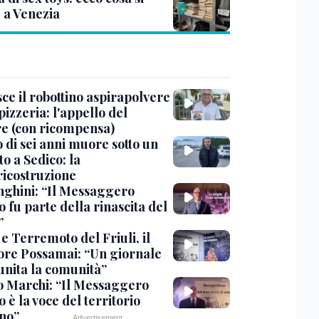
 a Venezia
ce il robottino aspirapolvere
pizzeria: l'appello del
are (con ricompensa)
 di sei anni muore sotto un
o a Sedico: la
ricostruzione
ghini: “Il Messaggero
 fu parte della rinascita del
”
e Terremoto del Friuli, il
tore Possamai: “Un giornale
unita la comunità”
o Marchi: “Il Messaggero
 è la voce del territorio
ano”