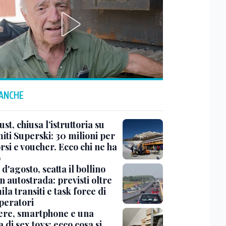
 ANCHE
ust, chiusa l’istruttoria su
iti Superski: 30 milioni per
si e voucher. Ecco chi ne ha
o
d'agosto, scatta il bollino
n autostrada: previsti oltre
la transiti e task force di
peratori
ere, smartphone e una
a di sex toys: ecco cosa si