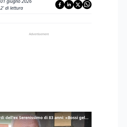
01 giugno 2026
2
' di lettura
I ricordi dell'ex Serenissimo di 83 anni: «Bossi geloso di noi, in carcere mi cantavano l’inno di San Marco»