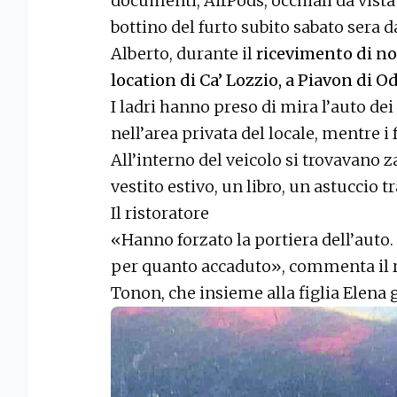
documenti, AirPods, occhiali da vista 
bottino del furto subito sabato sera d
Alberto, durante il
ricevimento di no
location di Ca’ Lozzio, a Piavon di O
I ladri hanno preso di mira l’auto dei
nell’area privata del locale, mentre i
All’interno del veicolo si trovavano
vestito estivo, un libro, un astuccio tr
Il ristoratore
«Hanno forzato la portiera dell’auto.
per quanto accaduto», commenta il 
Tonon, che insieme alla figlia Elena g