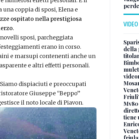
e numerosi effetti personali. È il
perde
a una coppia di sposi, Elena e
zze ospitato nella prestigiosa
VIDEO
derzo.
 novelli sposi, parcheggiata
Sparis
 festeggiamenti erano in corso.
della 
titol
 zaini e marsupi contenenti anche un
Bimbo
asparente e altri effetti personali.
mulett
video
Mosan
 Siamo dispiaciuti e preoccupati
Veneto
ristoratore Giuseppe “Beppo”
Friuli
estisce il noto locale di Piavon.
Mv80 
diret
tiene 
Enric
Veneto
friul