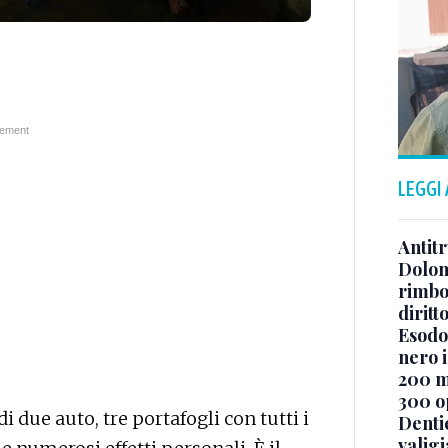
LEGGI
Antitr
Dolom
rimbor
diritt
Esodo 
nero i
200 mi
300 o
di due auto, tre portafogli con tutti i
Denti
valigi