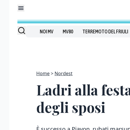
NOI MV
MV80
TERREMOTO DEL FRIULI
Home
Nordest
Ladri alla fest
degli sposi
È successo a Piavon, rubati marsupi e