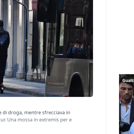
se di droga, mentre sfrecciava in
tur. Una mossa in extremis per e