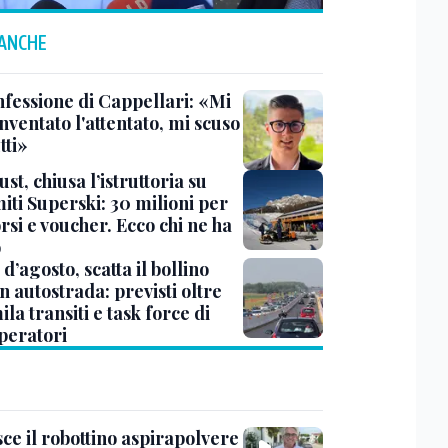
 ANCHE
nfessione di Cappellari: «Mi
nventato l'attentato, mi scuso
tti»
ust, chiusa l’istruttoria su
iti Superski: 30 milioni per
si e voucher. Ecco chi ne ha
o
d’agosto, scatta il bollino
n autostrada: previsti oltre
la transiti e task force di
peratori
ce il robottino aspirapolvere