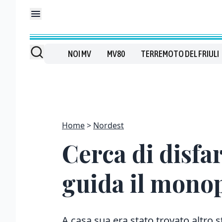
NOI MV
MV80
TERREMOTO DEL FRIULI
Home
Nordest
Cerca di disfa
guida il monop
A casa sua era stato trovato altro s