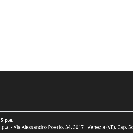
S.p.a.
p.a. - Via Alessandro Poerio, 34, 30171 Venezia (VE). Cap. So