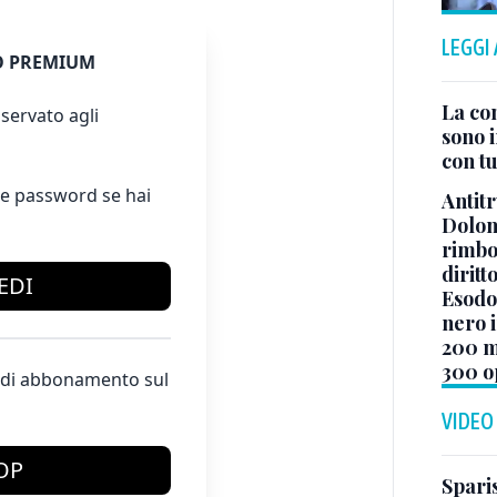
LEGGI
 PREMIUM
La co
servato agli
sono i
con tu
e password se hai
Antitr
Dolom
rimbor
diritt
EDI
Esodo 
nero i
200 mi
300 o
te di abbonamento sul
VIDEO
OP
Sparis