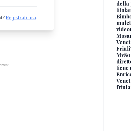
della 
titol
Bimbo
t?
Registrati ora
.
mulett
video
Mosan
Veneto
Friuli
Mv80 
diret
tiene 
Enric
Veneto
friul