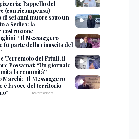
pizzeria: l'appello del
are (con ricompensa)
 di sei anni muore sotto un
o a Sedico: la
ricostruzione
ghini: “Il Messaggero
 fu parte della rinascita del
”
e Terremoto del Friuli, il
tore Possamai: “Un giornale
unita la comunità”
o Marchi: “Il Messaggero
 è la voce del territorio
ano”