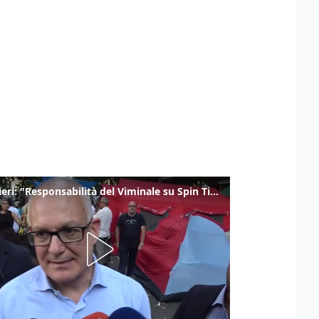
Gualtieri: "Responsabilità del Viminale su Spin Time? La posizione dei partiti è nota"