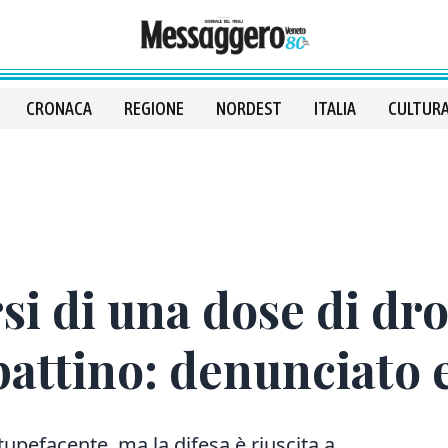
CRONACA
REGIONE
NORDEST
ITALIA
CULTURA
rsi di una dose di d
attino: denunciato e
tupefacente, ma la difesa è riuscita a