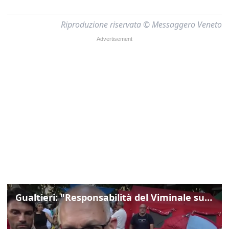
Riproduzione riservata © Messaggero Veneto
Gualtieri: "Responsabilità del Viminale su Spin Time? La posizione dei partiti è nota"