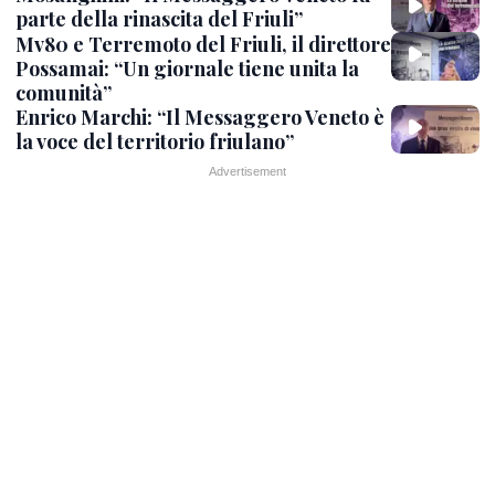
parte della rinascita del Friuli”
Mv80 e Terremoto del Friuli, il direttore
Possamai: “Un giornale tiene unita la
comunità”
Enrico Marchi: “Il Messaggero Veneto è
la voce del territorio friulano”