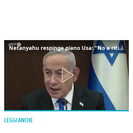
Netanyahu respinge piano Usa: "No a ritiro Idf senza disarmo Hamas"
LEGGI ANCHE