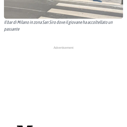
Il bar di Milano in zona San Siro dove il giovane ha accoltellato un
passante