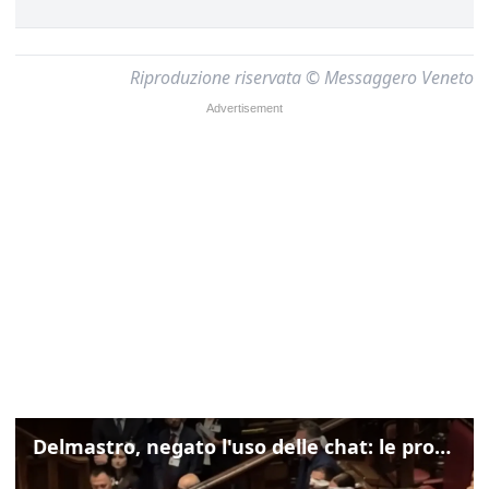
Riproduzione riservata © Messaggero Veneto
Delmastro, negato l'uso delle chat: le proteste di Avs e M5s