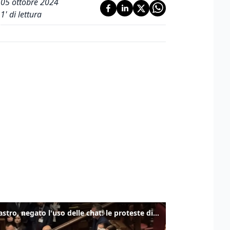
05 ottobre 2024
1
' di lettura
Delmastro, negato l'uso delle chat: le proteste di Avs e M5s