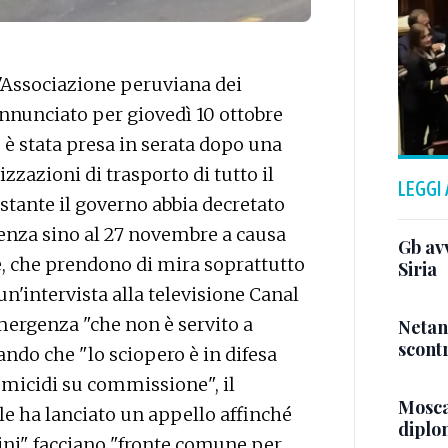
l'Associazione peruviana dei
nnunciato per giovedì 10 ottobre
 è stata presa in serata dopo una
zzazioni di trasporto di tutto il
LEGGI
stante il governo abbia decretato
genza sino al 27 novembre a causa
Gb avv
e, che prendono di mira soprattutto
Siria
n un'intervista alla televisione Canal
emergenza "che non è servito a
Netan
scontr
ando che "lo sciopero è in difesa
i omicidi su commissione", il
Mosca,
ale ha lanciato un appello affinché
diplom
tadini" facciano "fronte comune per