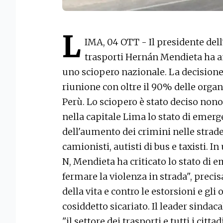
L
IMA, 04 OTT - Il presidente del
trasporti Hernán Mendieta ha a
uno sciopero nazionale. La decisione
riunione con oltre il 90% delle organi
Perù. Lo sciopero è stato deciso nono
nella capitale Lima lo stato di emer
dell'aumento dei crimini nelle strad
camionisti, autisti di bus e taxisti. I
N, Mendieta ha criticato lo stato di 
fermare la violenza in strada", precis
della vita e contro le estorsioni e gl
cosiddetto sicariato. Il leader sindac
"il settore dei trasporti e tutti i cit