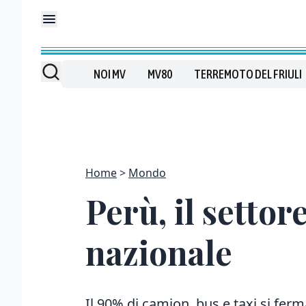
NOI MV
MV80
TERREMOTO DEL FRIULI
Home
Mondo
Perù, il settor
nazionale
Il 90% di camion, bus e taxi si fer