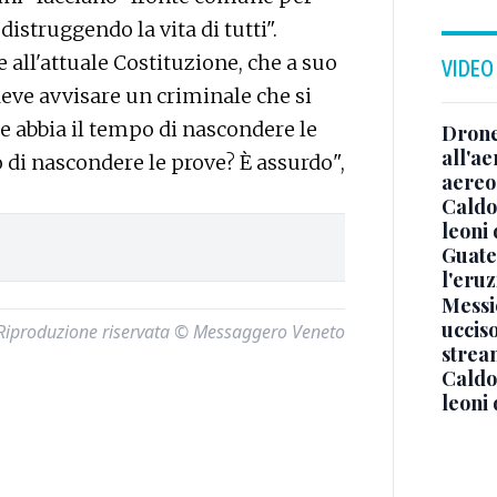
distruggendo la vita di tutti".
all'attuale Costituzione, che a suo
VIDEO
 deve avvisare un criminale che si
e abbia il tempo di nascondere le
Drone
all'ae
o di nascondere le prove? È assurdo",
aereo
Caldo
leoni
Guate
l'eru
Messi
uccis
Riproduzione riservata © Messaggero Veneto
strea
Caldo
leoni