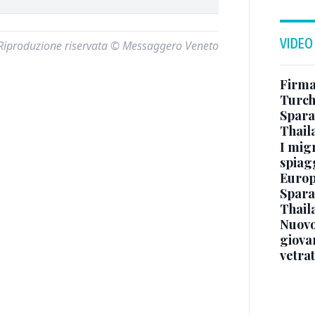
VIDEO
Riproduzione riservata © Messaggero Veneto
Firmat
Turch
Sparat
Thaila
I mig
spiag
Europ
Sparat
Thaila
Nuovo
giova
vetra