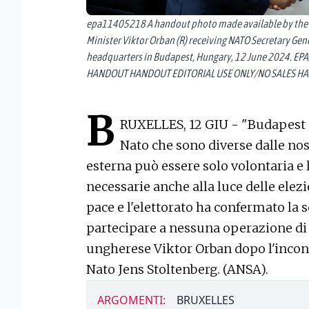
epa11405218 A handout photo made available by the 
Minister Viktor Orban (R) receiving NATO Secretary Gen
headquarters in Budapest, Hungary, 12 June 2024. EP
HANDOUT HANDOUT EDITORIAL USE ONLY/NO SALES HA
B
RUXELLES, 12 GIU - "Budapest n
Nato che sono diverse dalle no
esterna può essere solo volontaria e 
necessarie anche alla luce delle elezi
pace e l'elettorato ha confermato la 
partecipare a nessuna operazione di 
ungherese Viktor Orban dopo l'incont
Nato Jens Stoltenberg. (ANSA).
ARGOMENTI:
BRUXELLES