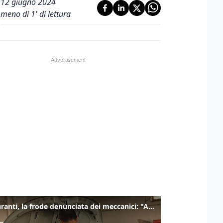
12 giugno 2024
meno di 1' di lettura
Carburanti, la frode denunciata dei meccanici: "Acqua in gasolio e benzina"