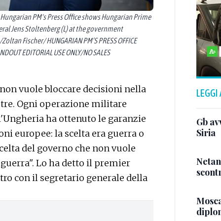
Hungarian PM's Press Office shows Hungarian Prime
eral Jens Stoltenberg (L) at the government
A/Zoltan Fischer/ HUNGARIAN PM’S PRESS OFFICE
NDOUT EDITORIAL USE ONLY/NO SALES
on vuole bloccare decisioni nella
LEGGI
stre. Ogni operazione militare
l'Ungheria ha ottenuto le garanzie
Gb avv
Siria
oni europee: la scelta era guerra o
scelta del governo che non vuole
Netan
guerra". Lo ha detto il premier
scontr
ro con il segretario generale della
Mosca,
diplom