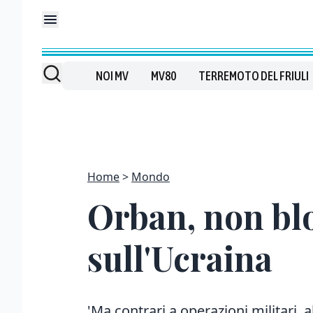
NOI MV
MV80
TERREMOTO DEL FRIULI
Home
Mondo
Orban, non bl
sull'Ucraina
'Ma contrari a operazioni militari,