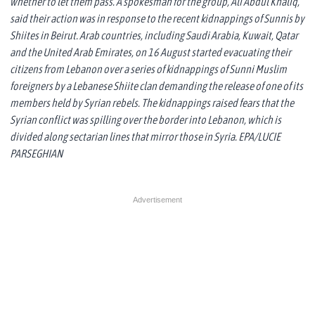
whether to let them pass. A spokesman for the group, Ali Abdul Khaliq,
said their action was in response to the recent kidnappings of Sunnis by
Shiites in Beirut. Arab countries, including Saudi Arabia, Kuwait, Qatar
and the United Arab Emirates, on 16 August started evacuating their
citizens from Lebanon over a series of kidnappings of Sunni Muslim
foreigners by a Lebanese Shiite clan demanding the release of one of its
members held by Syrian rebels. The kidnappings raised fears that the
Syrian conflict was spilling over the border into Lebanon, which is
divided along sectarian lines that mirror those in Syria. EPA/LUCIE
PARSEGHIAN