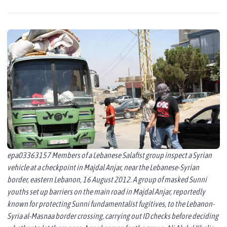
epa03363157 Members of a Lebanese Salafist group inspect a Syrian
vehicle at a checkpoint in Majdal Anjar, near the Lebanese-Syrian
border, eastern Lebanon, 16 August 2012. A group of masked Sunni
youths set up barriers on the main road in Majdal Anjar, reportedly
known for protecting Sunni fundamentalist fugitives, to the Lebanon-
Syria al-Masnaa border crossing, carrying out ID checks before deciding