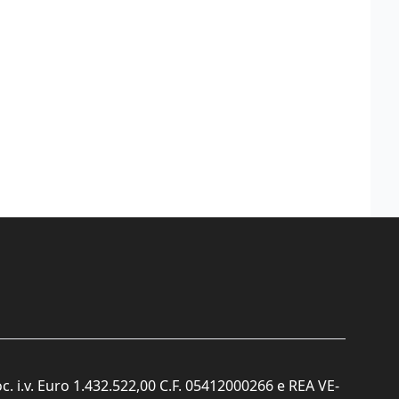
c. i.v. Euro 1.432.522,00 C.F. 05412000266 e REA VE-