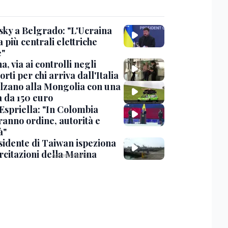
sky a Belgrado: "L'Ucraina
 più centrali elettriche
e"
, via ai controlli negli
rti per chi arriva dall'Italia
lzano alla Mongolia con una
 da 150 euro
 Espriella: "In Colombia
ranno ordine, autorità e
à"
esidente di Taiwan ispeziona
rcitazioni della Marina