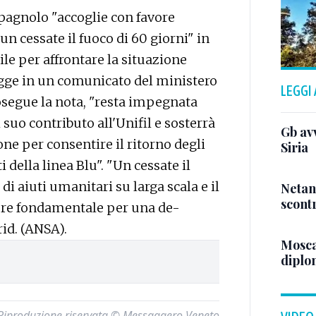
pagnolo "accoglie con favore
un cessate il fuoco di 60 giorni" in
le per affrontare la situazione
egge in un comunicato del ministero
LEGGI
rosegue la nota, "resta impegnata
l suo contributo all'Unifil e sosterrà
Gb avv
one per consentire il ritorno degli
Siria
ti della linea Blu". "Un cessate il
i aiuti umanitari su larga scala e il
Netan
scontr
ssere fondamentale per una de-
id. (ANSA).
Mosca,
diplom
Riproduzione riservata © Messaggero Veneto