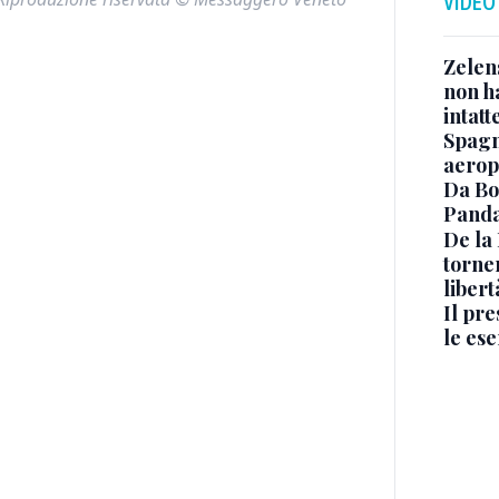
VIDEO
Zelen
non ha
intatt
Spagna
aeropo
Da Bo
Panda
De la
torne
libert
Il pr
le ese