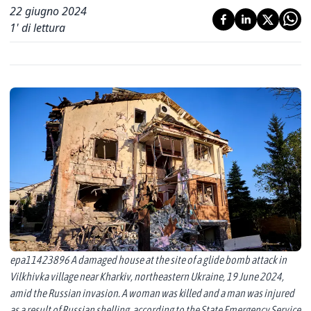
22 giugno 2024
1
' di lettura
epa11423896 A damaged house at the site of a glide bomb attack in
Vilkhivka village near Kharkiv, northeastern Ukraine, 19 June 2024,
amid the Russian invasion. A woman was killed and a man was injured
as a result of Russian shelling, according to the State Emergency Service