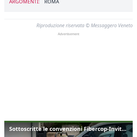
ARGOMENTI:
ROMA
Riproduzione riservata © Messaggero Veneto
Sottoscritte le convenzioni Fibercop-Invitalia, fibra ottica per 477 mila civici