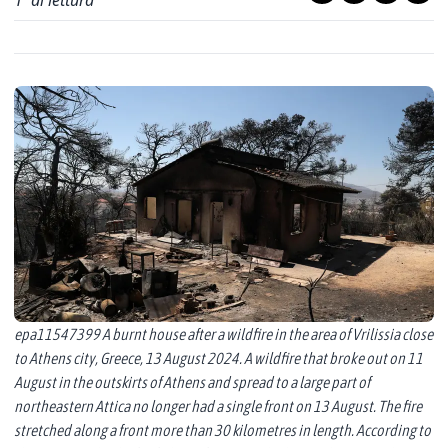
1
' di lettura
epa11547399 A burnt house after a wildfire in the area of Vrilissia close
to Athens city, Greece, 13 August 2024. A wildfire that broke out on 11
August in the outskirts of Athens and spread to a large part of
northeastern Attica no longer had a single front on 13 August. The fire
stretched along a front more than 30 kilometres in length. According to