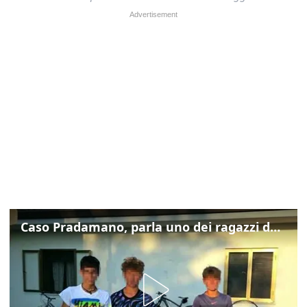
Caso Pradamano, parla uno dei ragazzi denunciati per la limonata: "Volevo anche aiutare i miei"