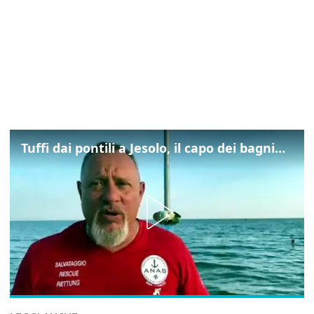
Tuffi dai pontili a Jesolo, il capo dei bagnini: "L'impegno di tutti per evitare altre tragedie"