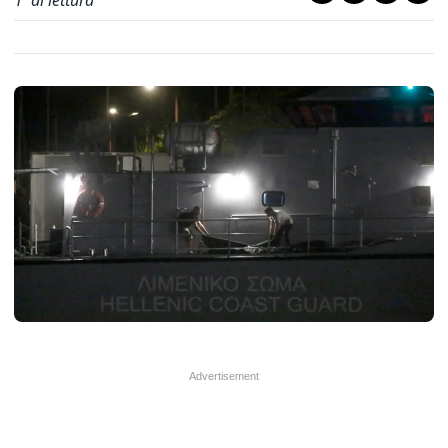
1
' di lettura