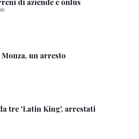
erreni di aziende e onlus
ati
 a Monza, un arresto
 tre 'Latin King', arrestati