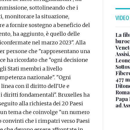
mmissione, sottolineando che i
ti, monitorare la situazione,
VIDEO
re a fornire sostegno a beneficio del
ento, ha aggiunto, è quello delle
La fib
burocr
riconfermate nel marzo 2023". Alla
Venet
a per persone che "rappresentano una
Assisi
oce ha ricordato che "ogni decisione
Leone
Sottos
gli Stati membri a livello
Fiberc
competenza nazionale". "Ogni
477 mi
Diton
inea con il diritto dell'Ue e
Roma
 i diritti fondamentali". Bruxelles ha
Papa 
seguito alla richiesta dei 20 Paesi
ad Ass
e" un tema che coinvolge "un numero
o convinti che i rimpatri verso Paesi
e che devono essere affrontate in