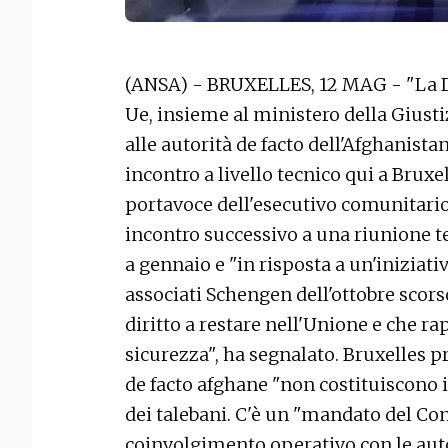
(ANSA) - BRUXELLES, 12 MAG - "La D
Ue, insieme al ministero della Giusti
alle autorità de facto dell'Afghanista
incontro a livello tecnico qui a Bruxe
portavoce dell'esecutivo comunitario
incontro successivo a una riunione t
a gennaio e "in risposta a un'iniziati
associati Schengen dell'ottobre scorso
diritto a restare nell'Unione e che 
sicurezza", ha segnalato. Bruxelles pr
de facto afghane "non costituiscono
dei talebani. C'è un "mandato del Co
coinvolgimento operativo con le auto