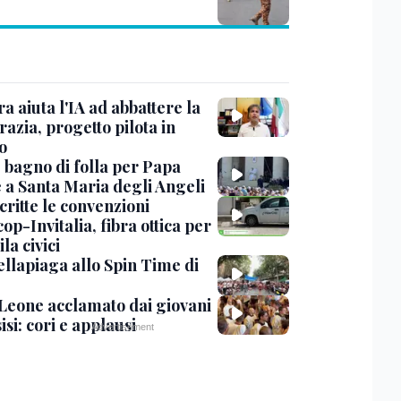
ra aiuta l'IA ad abbattere la
azia, progetto pilota in
o
, bagno di folla per Papa
 a Santa Maria degli Angeli
critte le convenzioni
op-Invitalia, fibra ottica per
la civici
ellapiaga allo Spin Time di
Leone acclamato dai giovani
isi: cori e applausi