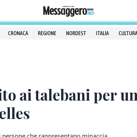
CRONACA
REGIONE
NORDEST
ITALIA
CULTURA
ito ai talebani per u
elles
o di persone che rappresentano minaccia