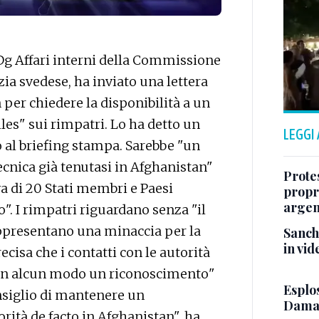
g Affari interni della Commissione
zia svedese, ha inviato una lettera
n per chiedere la disponibilità a un
lles" sui rimpatri. Lo ha detto un
LEGGI
 al briefing stampa. Sarebbe "un
ecnica già tenutasi in Afghanistan"
Protes
va di 20 Stati membri e Paesi
propr
argen
". I rimpatri riguardano senza "il
rappresentano una minaccia per la
Sanch
in vid
ecisa che i contatti con le autorità
 in alcun modo un riconoscimento"
Esplos
nsiglio di mantenere un
Damasc
rità de facto in Afghanistan", ha