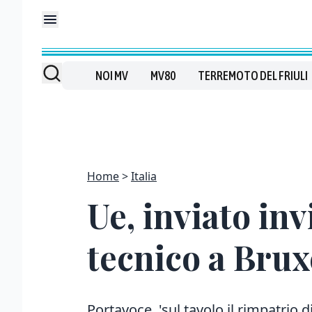
NOI MV
MV80
TERREMOTO DEL FRIULI
Home
Italia
Ue, inviato inv
tecnico a Brux
Portavoce, 'sul tavolo il rimpatri