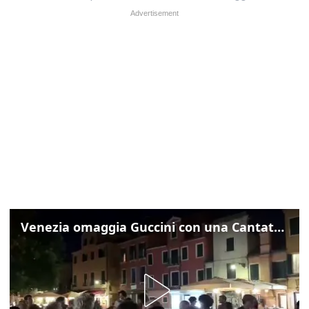
Venezia omaggia Guccini con una Cantata Anarchica in campo Santa Margherita