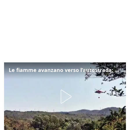
Le fiamme avanzano verso l’autostrada: canadair in azione tra Monfalcone e Duino