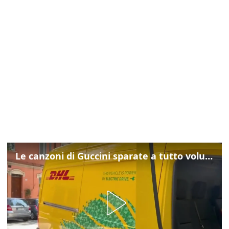
Le canzoni di Guccini sparate a tutto volume nella strada dove abitava