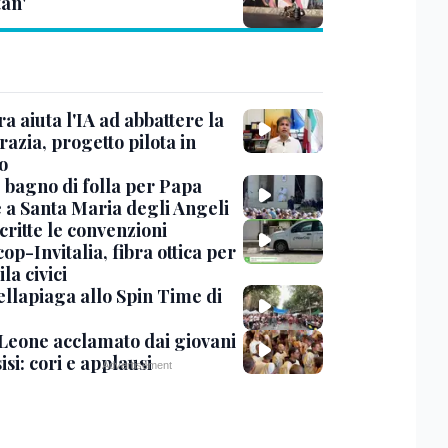
tan'
ra aiuta l'IA ad abbattere la
azia, progetto pilota in
o
, bagno di folla per Papa
 a Santa Maria degli Angeli
critte le convenzioni
op-Invitalia, fibra ottica per
la civici
ellapiaga allo Spin Time di
Leone acclamato dai giovani
isi: cori e applausi