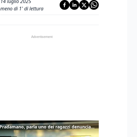
14 luglio 2025
meno di 1' di lettura
Caso Pradamano, parla uno dei ragazzi denunciati per la limonata: "Volevo anche aiutare i miei"