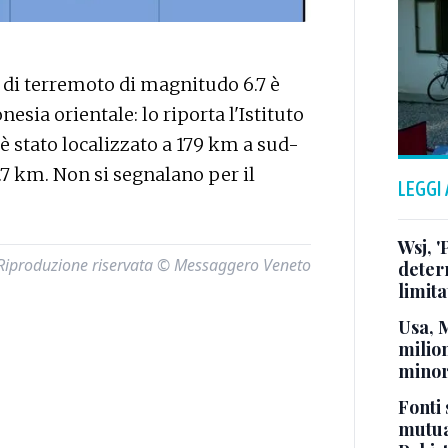
di terremoto di magnitudo 6.7 è
nesia orientale: lo riporta l'Istituto
 è stato localizzato a 179 km a sud-
.7 km. Non si segnalano per il
LEGGI
Wsj, '
Riproduzione riservata © Messaggero Veneto
deter
limita
Usa, 
milion
minor
Fonti 
mutua