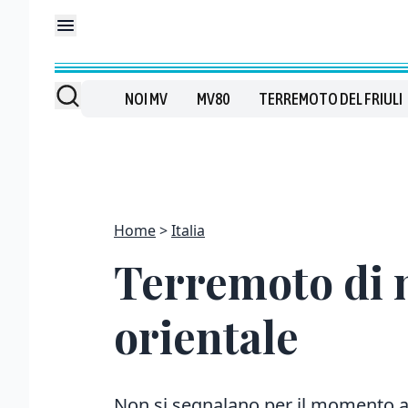
NOI MV
MV80
TERREMOTO DEL FRIULI
Home
Italia
Terremoto di m
orientale
Non si segnalano per il momento a