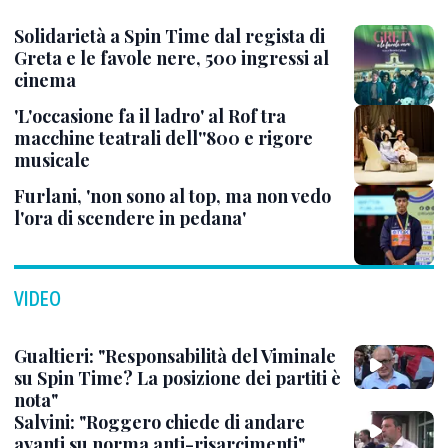
Solidarietà a Spin Time dal regista di
Greta e le favole nere, 500 ingressi al
cinema
'L'occasione fa il ladro' al Rof tra
macchine teatrali dell''800 e rigore
musicale
Furlani, 'non sono al top, ma non vedo
l'ora di scendere in pedana'
VIDEO
Gualtieri: "Responsabilità del Viminale
su Spin Time? La posizione dei partiti è
nota"
Salvini: "Roggero chiede di andare
avanti su norma anti-risarcimenti"