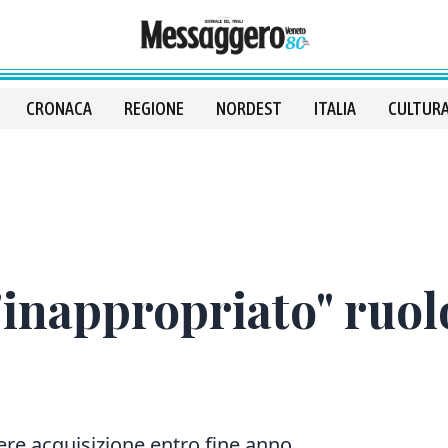
CRONACA
REGIONE
NORDEST
ITALIA
CULTURA
"inappropriato" ruolo
re acquisizione entro fine anno