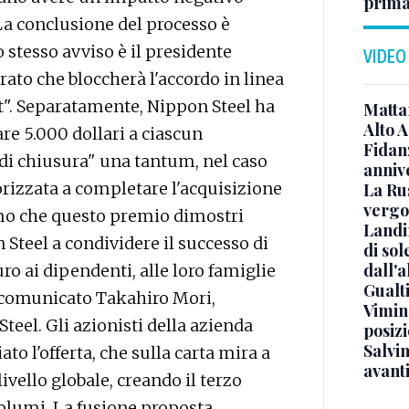
prima 
La conclusione del processo è
o stesso avviso è il presidente
VIDEO
ato che bloccherà l'accordo in linea
t". Separatamente, Nippon Steel ha
Mattar
Alto 
e 5.000 dollari a ciascun
Fidanz
di chiusura" una tantum, nel caso
anniv
torizzata a completare l'acquisizione
La Ru
vergo
mo che questo premio dimostri
Landi
Steel a condividere il successo di
di sol
dall'a
uro ai dipendenti, alle loro famiglie
Gualti
n comunicato Takahiro Mori,
Vimin
teel. Gli azionisti della azienda
posizi
Salvi
 l'offerta, che sulla carta mira a
avant
ivello globale, creando il terzo
olumi. La fusione proposta,