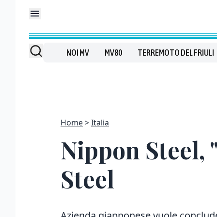
NOI MV
MV80
TERREMOTO DEL FRIULI
Home
Italia
Nippon Steel, 
Steel
Azienda giapponese vuole conclude