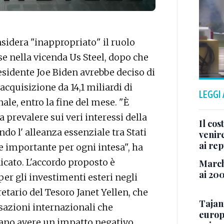
sidera "inappropriato" il ruolo
se nella vicenda Us Steel, dopo che
esidente Joe Biden avrebbe deciso di
cquisizione da 14,1 miliardi di
LEGGI
ale, entro la fine del mese. "È
 prevalere sui veri interessi della
Il cos
do l' alleanza essenziale tra Stati
venir
ai re
e importante per ogni intesa", ha
cato. L'accordo proposto è
March
ai 20
er gli investimenti esteri negli
retario del Tesoro Janet Yellen, che
Tajan
sazioni internazionali che
europe
ano avere un impatto negativo