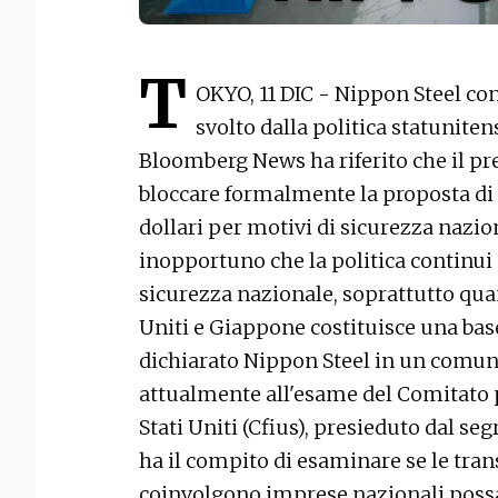
T
OKYO, 11 DIC - Nippon Steel con
svolto dalla politica statuniten
Bloomberg News ha riferito che il pr
bloccare formalmente la proposta di a
dollari per motivi di sicurezza nazion
inopportuno che la politica continui a
sicurezza nazionale, soprattutto quan
Uniti e Giappone costituisce una bas
dichiarato Nippon Steel in un comuni
attualmente all'esame del Comitato p
Stati Uniti (Cfius), presieduto dal seg
ha il compito di esaminare se le tran
coinvolgono imprese nazionali poss