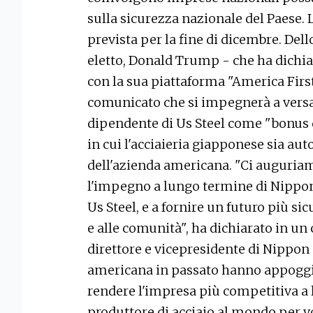
sulla sicurezza nazionale del Paese. 
prevista per la fine di dicembre. Dell
eletto, Donald Trump - che ha dichiar
con la sua piattaforma "America Firs
comunicato che si impegnerà a versar
dipendente di Us Steel come "bonus 
in cui l'acciaieria giapponese sia au
dell'azienda americana. "Ci auguria
l'impegno a lungo termine di Nippon 
Us Steel, e a fornire un futuro più sic
e alle comunità", ha dichiarato in u
direttore e vicepresidente di Nippon S
americana in passato hanno appoggiato
rendere l'impresa più competitiva a l
produttore di acciaio al mondo per v