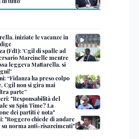
di tutto'
ella, iniziate le vacanze in
Adige
a (FdI): 'Cgil di spalle ad
ersario Marcinelle mentre
ssa leggeva Mattarella, si
gni!'
ni: “Fidanza ha preso colpo
e, Cgil non si gira mai
ltra parte”
eri: "Responsabilità del
ale su Spin Time? La
one dei partiti è nota"
ni: "Roggero chiede di andare
i su norma anti-risarcimenti"