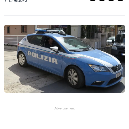
1
' di lettura