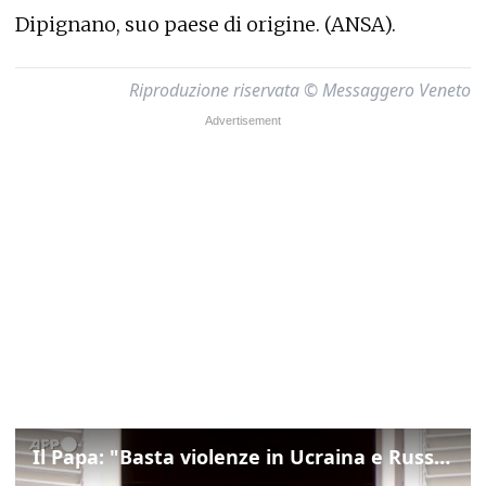
Dipignano, suo paese di origine. (ANSA).
Riproduzione riservata © Messaggero Veneto
Il Papa: "Basta violenze in Ucraina e Russia, spazio a diplomazia"