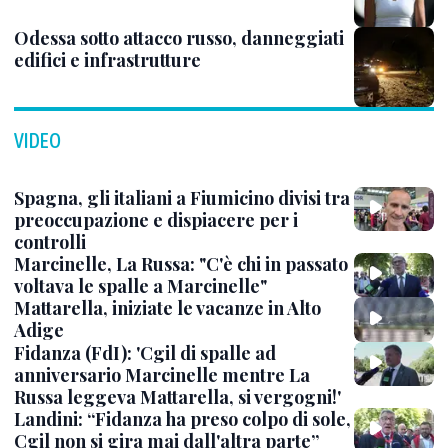
Odessa sotto attacco russo, danneggiati
edifici e infrastrutture
VIDEO
Spagna, gli italiani a Fiumicino divisi tra
preoccupazione e dispiacere per i
controlli
Marcinelle, La Russa: "C'è chi in passato
voltava le spalle a Marcinelle"
Mattarella, iniziate le vacanze in Alto
Adige
Fidanza (FdI): 'Cgil di spalle ad
anniversario Marcinelle mentre La
Russa leggeva Mattarella, si vergogni!'
Landini: “Fidanza ha preso colpo di sole,
Cgil non si gira mai dall'altra parte”