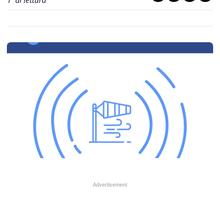
1
' di lettura