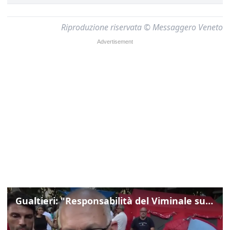
Riproduzione riservata © Messaggero Veneto
Gualtieri: "Responsabilità del Viminale su Spin Time? La posizione dei partiti è nota"