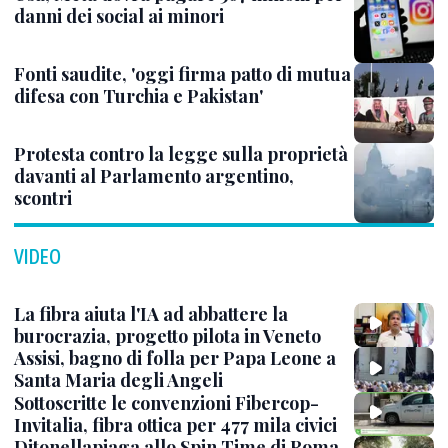
danni dei social ai minori
Fonti saudite, 'oggi firma patto di mutua
difesa con Turchia e Pakistan'
Protesta contro la legge sulla proprietà
davanti al Parlamento argentino,
scontri
VIDEO
La fibra aiuta l'IA ad abbattere la
burocrazia, progetto pilota in Veneto
Assisi, bagno di folla per Papa Leone a
Santa Maria degli Angeli
Sottoscritte le convenzioni Fibercop-
Invitalia, fibra ottica per 477 mila civici
Ditonellapiaga allo Spin Time di Roma