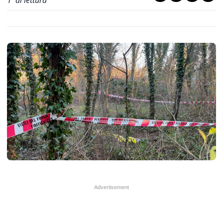
1
' di lettura