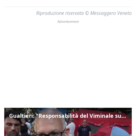
Riproduzione riservata © Messaggero Veneto
Gualtieri: "Responsabilità del Viminale su Spin Time? La posizione dei partiti è nota"