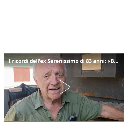
I ricordi dell'ex Serenissimo di 83 anni: «Bossi geloso di noi, in carcere mi cantavano l’inno di San Marco»