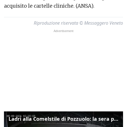
acquisito le cartelle cliniche. (ANSA).
Riproduzione riservata © Messaggero Veneto
Ladri alla Comelstile di Pozzuolo: la sera prima il tentato furto a Buja, ecco le immagini