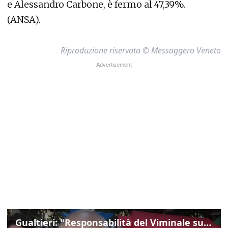
e Alessandro Carbone, è fermo al 47,39%.
(ANSA).
Riproduzione riservata © Messaggero Veneto
Gualtieri: "Responsabilità del Viminale su Spin Time? La posizione dei partiti è nota"