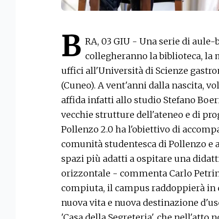
B
RA, 03 GIU - Una serie di aule-bo
collegheranno la biblioteca, la 
uffici all'Università di Scienze gast
(Cuneo). A vent'anni dalla nascita, v
affida infatti allo studio Stefano Boer
vecchie strutture dell'ateneo e di pro
Pollenzo 2.0 ha l'obiettivo di accomp
comunità studentesca di Pollenzo e a
spazi più adatti a ospitare una didatt
orizzontale - commenta Carlo Petrini
compiuta, il campus raddoppierà in 
nuova vita e nuova destinazione d'uso
'Casa della Segreteria', che nell'atto n