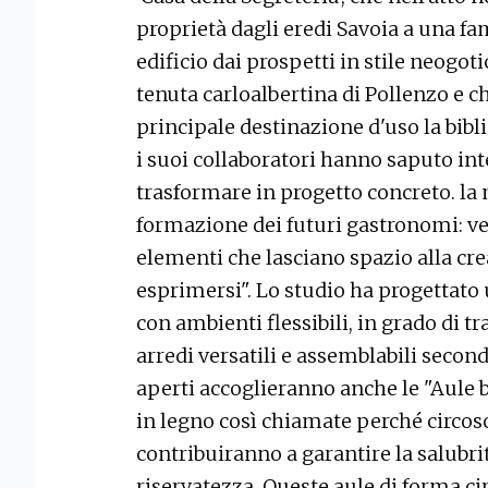
proprietà dagli eredi Savoia a una fam
edificio dai prospetti in stile neogot
tenuta carloalbertina di Pollenzo e 
principale destinazione d'uso la bibli
i suoi collaboratori hanno saputo in
trasformare in progetto concreto. la m
formazione dei futuri gastronomi: ver
elementi che lasciano spazio alla creat
esprimersi". Lo studio ha progettato
con ambienti flessibili, in grado di 
arredi versatili e assemblabili secon
aperti accoglieranno anche le "Aule 
in legno così chiamate perché circosc
contribuiranno a garantire la salubri
riservatezza. Queste aule di forma cir