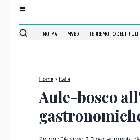
NOI MV
MV80
TERREMOTO DEL FRIULI
Home
Italia
Aule-bosco all
gastronomiche
Petrini: "Ateneo 2.0 per aumento deg