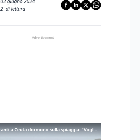
03 giugno 2024
2
' di lettura
I migranti a Ceuta dormono sulla spiaggia: "Vogliamo entrare in Europa"