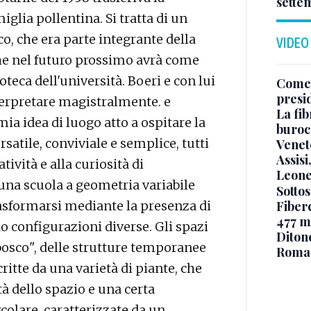
sette
iglia pollentina. Si tratta di un
ico, che era parte integrante della
VIDEO
che nel futuro prossimo avrà come
oteca dell'università. Boeri e con lui
Come 
presi
terpretare magistralmente. e
La fib
ia idea di luogo atto a ospitare la
burocr
satile, conviviale e semplice, tutti
Venet
Assisi
ività e alla curiosità di
Leone
 una scuola a geometria variabile
Sottos
Fiberc
trasformarsi mediante la presenza di
477 mi
do configurazioni diverse. Gli spazi
Diton
bosco", delle strutture temporanee
Roma
ritte da una varietà di piante, che
tà dello spazio e una certa
colare, caratterizzate da un