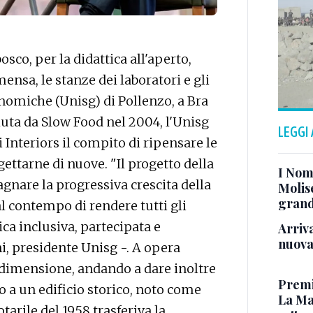
sco, per la didattica all'aperto,
mensa, le stanze dei laboratori e gli
ronomiche (Unisg) di Pollenzo, a Bra
oluta da Slow Food nel 2004, l'Unisg
LEGGI
i Interiors il compito di ripensare le
gettarne di nuove. "Il progetto della
I Nom
agnare la progressiva crescita della
Molise
grand
l contempo di rendere tutti gli
ica inclusiva, partecipata e
Arriva
nuova
, presidente Unisg -. A opera
dimensione, andando a dare inoltre
Premio
 a un edificio storico, noto come
La Ma
otarile del 1958 trasferiva la