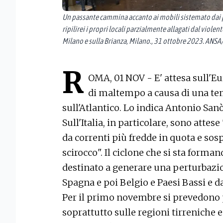
Un passante cammina accanto ai mobili sistemato dai p
ripilirei i propri locali parzialmente allagati dal viole
Milano e sulla Brianza, Milano., 31 ottobre 2023. AN
R
OMA, 01 NOV - E' attesa sull'Eu
di maltempo a causa di una te
sull'Atlantico. Lo indica Antonio Sanò
Sull'Italia, in particolare, sono atte
da correnti più fredde in quota e sosp
scirocco". Il ciclone che si sta forman
destinato a generare una perturbazio
Spagna e poi Belgio e Paesi Bassi e da
Per il primo novembre si prevedono
soprattutto sulle regioni tirreniche 