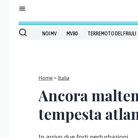
NOI MV
MV80
TERREMOTO DEL FRIULI
Home
Italia
Ancora maltem
tempesta atlan
In arrivo due forti perturbazioni