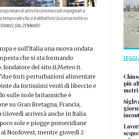
roprietari di attività commerciali impegnati a
nto temporale che si è abbattuto la scorsa notte su
SA/DANIEL DAL ZENNARO
ropa e sull'Italia una nuova ondata
mpesta che si sta formando
LEGGI
, fondatore del sito.iLMeteo.it.
Chiuso
se "due forti perturbazioni alimentate
più a
inte da fortissimi venti di libeccio e
metri
do sulle isole britanniche è
Sighva
ne su Gran Bretagna, Francia,
giorn
 Giovedì arriverà anche in Italia.
incon
 poco sole e piogge pomeridiane
Lavori
e al Nordovest, mentre giovedì 2
seque