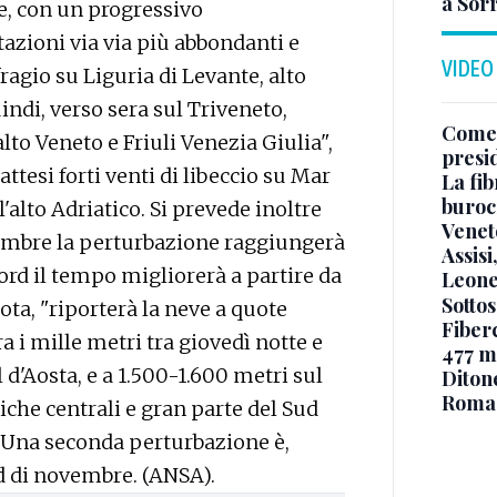
a Sor
, con un progressivo
azioni via via più abbondanti e
VIDEO
ragio su Liguria di Levante, alto
indi, verso sera sul Triveneto,
Come 
to Veneto e Friuli Venezia Giulia",
presi
attesi forti venti di libeccio su Mar
La fib
burocr
l'alto Adriatico. Si prevede inoltre
Venet
vembre la perturbazione raggiungerà
Assisi
rd il tempo migliorerà a partire da
Leone
Sottos
nota, "riporterà la neve a quote
Fiberc
a i mille metri tra giovedì notte e
477 mi
 d'Aosta, e a 1.500-1.600 metri sul
Diton
Roma
tiche centrali e gran parte del Sud
 Una seconda perturbazione è,
d di novembre. (ANSA).