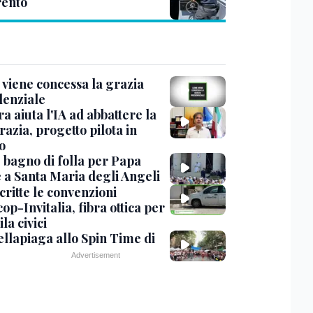
rento
viene concessa la grazia
denziale
ra aiuta l'IA ad abbattere la
azia, progetto pilota in
o
, bagno di folla per Papa
 a Santa Maria degli Angeli
critte le convenzioni
op-Invitalia, fibra ottica per
la civici
ellapiaga allo Spin Time di