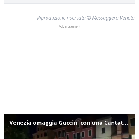
Riproduzione riservata © Messaggero Veneto
Venezia omaggia Guccini con una Cantata Anarchica in campo Santa Margherita