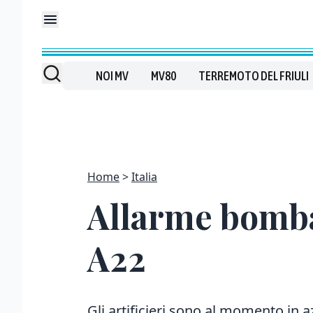
NOI MV
MV80
TERREMOTO DEL FRIULI
Home
Italia
Allarme bomba 
A22
Gli artificieri sono al momento in 