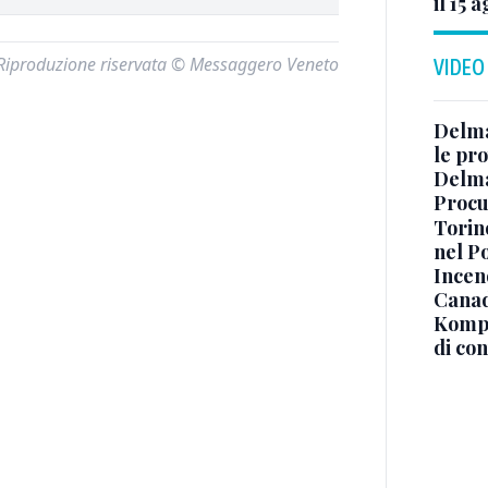
il 15 
Riproduzione riservata © Messaggero Veneto
VIDEO
Delma
le pro
Delma
Procur
Torino
nel P
Incend
Canad
Kompa
di co