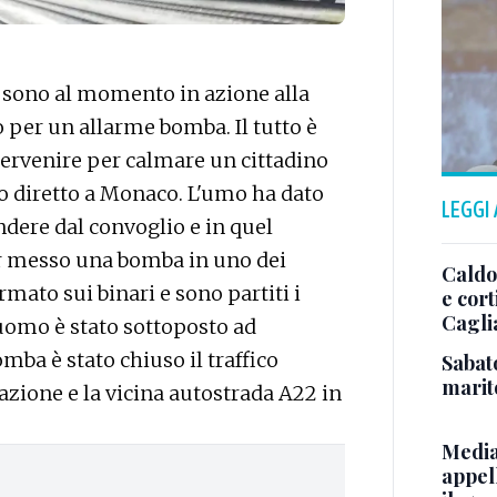
i sono al momento in azione alla
o per un allarme bomba. Il tutto è
tervenire per calmare un cittadino
no diretto a Monaco. L'umo ha dato
LEGGI
ndere dal convoglio e in quel
r messo una bomba in uno dei
Caldo,
rmato sui binari e sono partiti i
e cort
Cagli
'uomo è stato sottoposto ad
mba è stato chiuso il traffico
Sabat
marit
stazione e la vicina autostrada A22 in
Media
appel