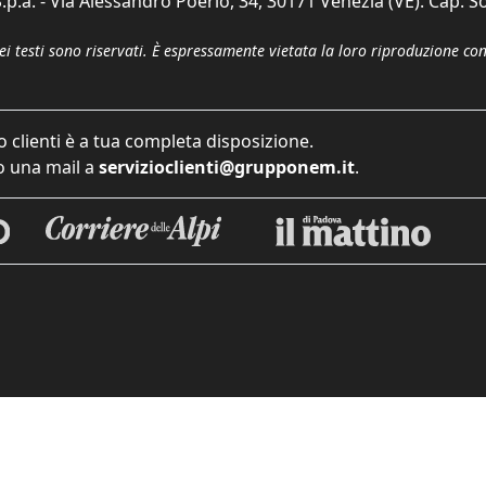
p.a. - Via Alessandro Poerio, 34, 30171 Venezia (VE). Cap. So
dei testi sono riservati. È espressamente vietata la loro riproduzione co
o clienti è a tua completa disposizione.
 una mail a
servizioclienti@grupponem.it
.
iva sulla raccolta
Le tue preferenze relative alla priva