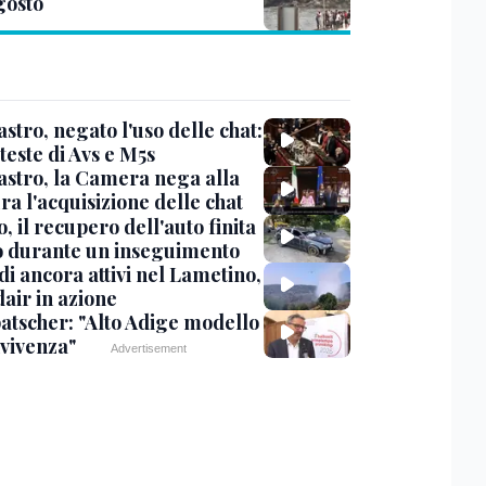
agosto
stro, negato l'uso delle chat:
teste di Avs e M5s
stro, la Camera nega alla
a l'acquisizione delle chat
, il recupero dell'auto finita
o durante un inseguimento
i ancora attivi nel Lametino,
air in azione
tscher: "Alto Adige modello
nvivenza"