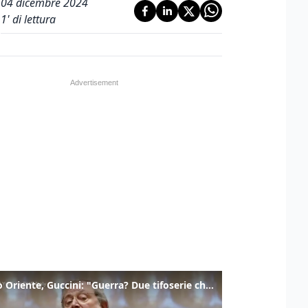
04 dicembre 2024
1
' di lettura
Medio Oriente, Guccini: "Guerra? Due tifoserie che si urlano contro e dimenticano vittime"