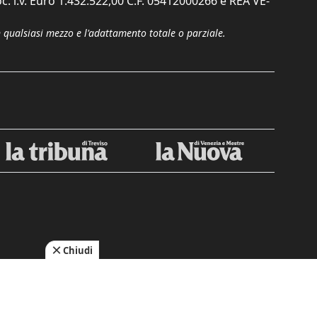
c. i.v. Euro 1.432.522,00 C.F. 05412000266 e REA VE-
n qualsiasi mezzo e l'adattamento totale o parziale.
Chiudi
cy