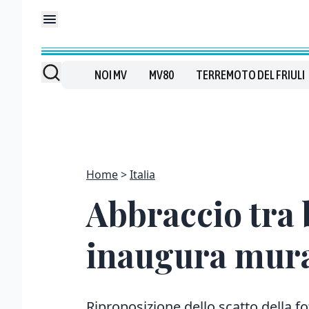
NOI MV
MV80
TERREMOTO DEL FRIULI
Home
Italia
Abbraccio tra 
inaugura mur
Riproposizione dello scatto della 