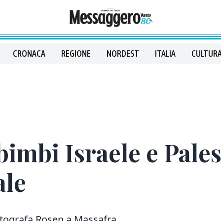
CRONACA
REGIONE
NORDEST
ITALIA
CULTURA
bimbi Israele e Pale
ale
fotografa Rosen a Massafra