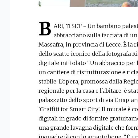
B
ARI, 11 SET - Un bambino palest
abbracciano sulla facciata di un
Massafra, in provincia di Lecce. È la
dello scatto iconico della fotografa R
digitale intitolato "Un abbraccio per l
un cantiere di ristrutturazione e ricl
stabile. L'opera, promossa dalla Regio
regionale per la casa e l'abitare, è sta
palazzetto dello sport di via Crispian
'Graffiti for Smart City'. Il murale è
digitali in grado di fornire gratuitam
una grande lavagna digitale che forn
inquadrerà con lo smartphone. "È una