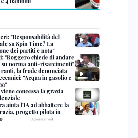
 e 4 bambini
eri: "Responsabilità del
ale su Spin Time? La
one dei partiti è nota"
ni: "Roggero chiede di andare
i su norma anti-risarcimenti"
ranti, la frode denunciata
ccanici: "Acqua in gasolio e
na"
viene concessa la grazia
denziale
ra aiuta l'IA ad abbattere la
azia, progetto pilota in
o