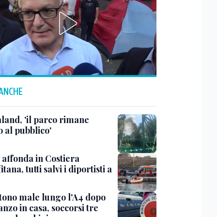
 ANCHE
land, 'il parco rimane
 al pubblico'
 affonda in Costiera
tana, tutti salvi i diportisti a
ntono male lungo l'A4 dopo
nzo in casa, soccorsi tre