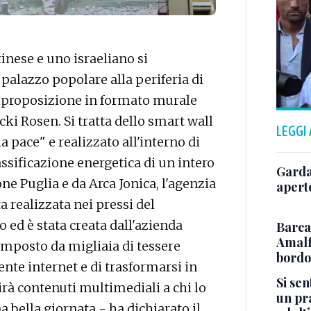
inese e uno israeliano si
 palazzo popolare alla periferia di
 riproposizione in formato murale
icki Rosen. Si tratta dello smart wall
LEGGI
a pace" e realizzato all'interno di
assificazione energetica di un intero
Garda
ne Puglia e da Arca Jonica, l'agenzia
aperto
ta realizzata nei pressi del
o ed è stata creata dall'azienda
Barca
Amalfi
 composto da migliaia di tessere
bordo
ente internet e di trasformarsi in
Si se
irà contenuti multimediali a chi lo
un pra
 bella giornata - ha dichiarato il