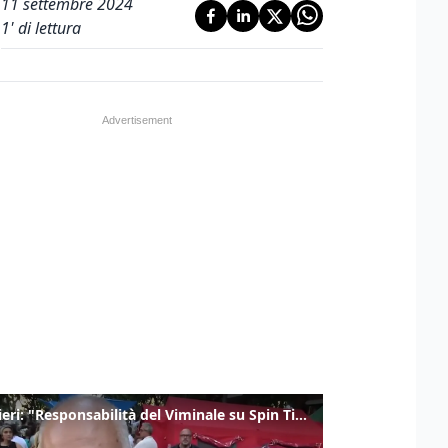
11 settembre 2024
1
' di lettura
Gualtieri: "Responsabilità del Viminale su Spin Time? La posizione dei partiti è nota"