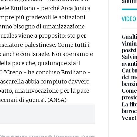
adulti
ele Emiliano - perché Arca Jonica
mpre più gradevoli le abitazioni
VIDEO
 hanno bisogno di umanizzazione
rales viene a proposito: sto per
Gualti
Vimin
sciatore palestinese. Come tutti i
posizi
 anche con Israele. Noi speriamo e
Salvi
ella pace che, qualunque sia il
avant
Carbu
e". "Credo - ha concluso Emiliano -
dei me
Pascarella abbia compiuto davvero
benzi
Come 
atto, una invocazione per la pace
presi
i scenari di guerra". (ANSA).
La fib
burocr
Venet