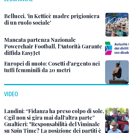
Bellucci, 'in Ketticè madre prigioniera
di un ruolo sociale'
Mancata partenza Nazionale
Powerchair Football, l'Autorità Garante
diffida EasyJet
Europei di nuoto: Cosetti d'argento nei
tuffi femminili da 20 metri
VIDEO
Landini: “Fidanza ha preso colpo di sole,
Cgil non si gira mai dall'altra parte”
Gualtieri: "Responsabilità del Viminale
su Spin Time? La posizione dei partiti è