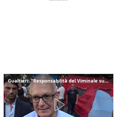
Gualtieri: "Responsabilità del Viminale su Spin Time? La posizione dei partiti è nota"