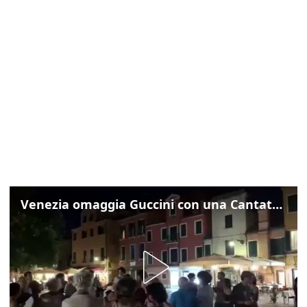
Venezia omaggia Guccini con una Cantata Anarchica in campo Santa Margherita