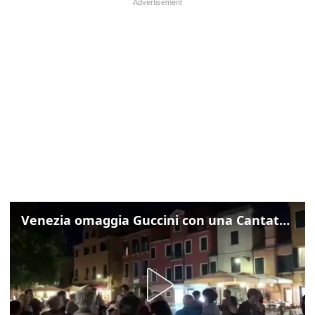
Venezia omaggia Guccini con una Cantata Anarchica in campo Santa Margherita