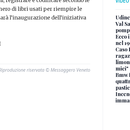
ni, registrare e codificare secondo le
VIDEO
ro di libri usati per riempire le
Udine
sarà l’inaugurazione dell’iniziativa
Val Sa
pompi
Ecco i
nel 19
I
Caso 
ragaz
limona
miei"
Riproduzione riservata © Messaggero Veneto
Bmw f
quatt
pasti
Incen
immag