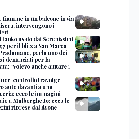
, fiamme in un balcone in via
isera: intervengono i
eri
l tanko usato dai Serenissimi
97 per il blitz a San Marco
Pradamano, parla uno dei
zi denunciati per la
ta: "Volevo anche aiutare i
uori controllo travolge
ro auto davanti a una
cceria: ecco le immagini
dio a Malborghetto: ecco le
ini riprese dal drone