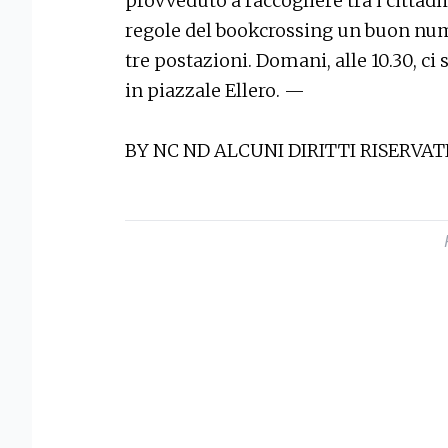
provveduto a raccogliere tra i cittadi
regole del bookcrossing un buon nume
tre postazioni. Domani, alle 10.30, ci 
in piazzale Ellero. —
BY NC ND ALCUNI DIRITTI RISERVAT