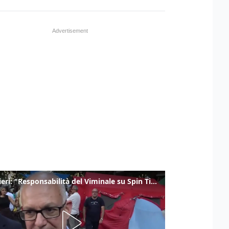
Gualtieri: "Responsabilità del Viminale su Spin Time? La posizione dei partiti è nota"