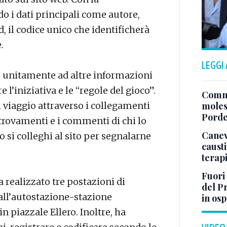
do i dati principali come autore,
cid, il codice unico che identificherà
.
LEGGI
sso unitamente ad altre informazioni
e l’iniziativa e le “regole del gioco”.
Comme
il viaggio attraverso i collegamenti
moles
Pord
itrovamenti e i commenti di chi lo
Canev
o si colleghi al sito per segnalarne
causti
terapi
Fuori
a realizzato tre postazioni di
del Pr
all’autostazione-stazione
in os
n piazzale Ellero. Inoltre, ha