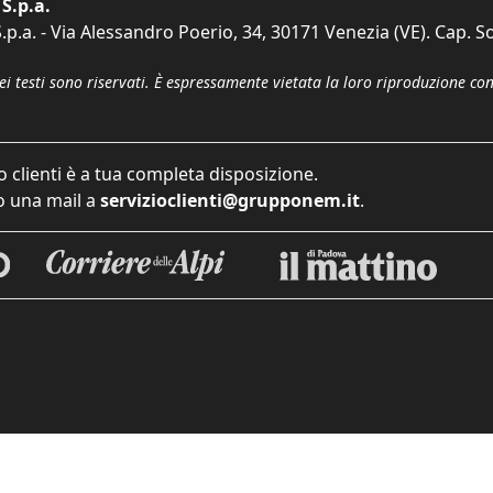
S.p.a.
p.a. - Via Alessandro Poerio, 34, 30171 Venezia (VE). Cap. So
dei testi sono riservati. È espressamente vietata la loro riproduzione co
o clienti è a tua completa disposizione.
 una mail a
servizioclienti@grupponem.it
.
iva sulla raccolta
Le tue preferenze relative alla priva