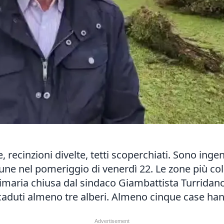
, recinzioni divelte, tetti scoperchiati. Sono inge
une nel pomeriggio di venerdì 22. Le zone più co
primaria chiusa dal sindaco Giambattista Turridano
o caduti almeno tre alberi. Almeno cinque case h