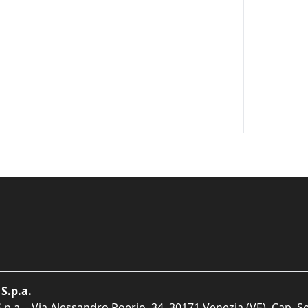
S.p.a.
p.a. - Via Alessandro Poerio, 34, 30171 Venezia (VE). Cap. So