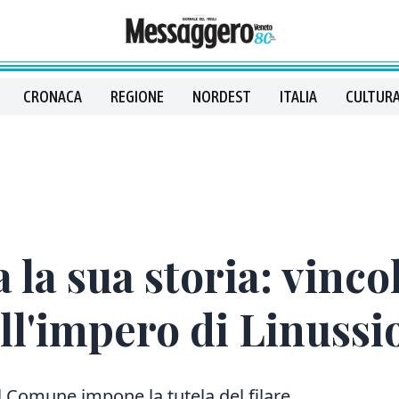
CRONACA
REGIONE
NORDEST
ITALIA
CULTURA
la sua storia: vincol
 all'impero di Linussi
il Comune impone la tutela del filare