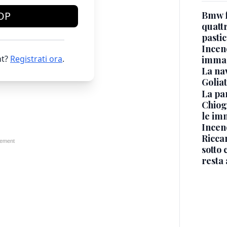
Bmw f
OP
quatt
pasti
Incen
t?
Registrati ora
.
immag
La na
Golia
La pa
Chiog
le im
Incend
Riccar
sotto 
resta 