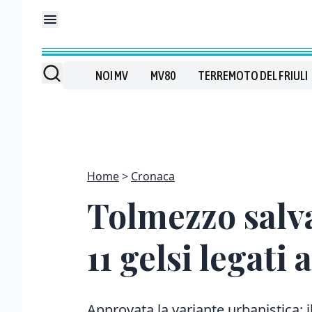
NOI MV
MV80
TERREMOTO DEL FRIULI
Home
Cronaca
Tolmezzo salva 
11 gelsi legati
Approvata la variante urbanistica: 