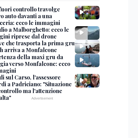
uori controllo travolge
ro auto davanti a una
cceria: ecco le immagini
dio a Malborghetto: ecco le
ini riprese dal drone
ve che trasporta la prima gru
th arriva a Monfalcone
rtenza della maxi gru da
gia verso Monfalcone: ecco
magini
i sul Carso, l'assessore
di a Padriciano: "Situazione
controllo ma l'attenzione
alta"