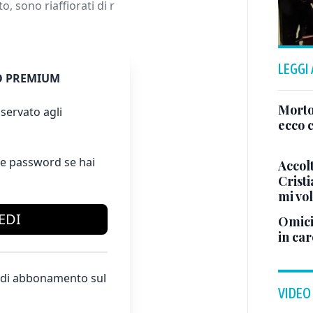
 sono riaffiorati di r
LEGGI
 PREMIUM
Morto
servato agli
ecco c
e password se hai
Accol
Crist
mi vo
EDI
Omici
in ca
te di abbonamento sul
VIDEO