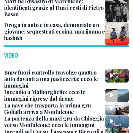
Morì nel disastro di Marcinelle:
identificati grazie al Dna i resti di Pietro
Basso
Droga in auto e in casa, denunciato un
giovane: sequestrati eroina, marijuana e
hashish
VIDEO
Bmw fuori controllo travolge quattro
auto davanti a una pasticceria: ecco le
immagini
Incendio a Malborghetto: ecco le
immagini riprese dal drone
La nave che trasporta la prima gru
Goliath arriva a Monfalcone
La partenza della maxi gru da Chioggia
verso Monfalcone: ecco le immagini
Incendi sul Carso, l'assessore Riccardi a