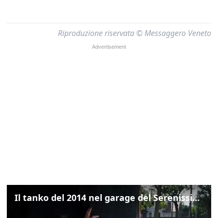
Riproduzione riservata © Messaggero Veneto
Il tanko del 2014 nel garage del Serenissimo: «Ecco come potevamo resistere per qualche giornata»