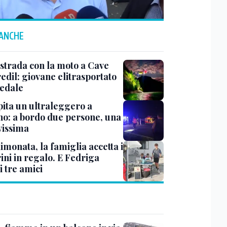
 ANCHE
 strada con la moto a Cave
edil: giovane elitrasportato
pedale
pita un ultraleggero a
no: a bordo due persone, una
vissima
imonata, la famiglia accetta i
ini in regalo. E Fedriga
 i tre amici