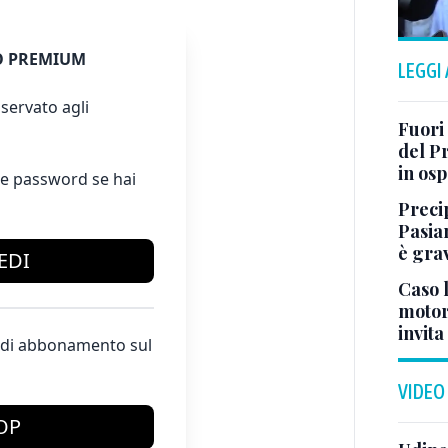
 PREMIUM
LEGGI
servato agli
Fuori
del Pr
in os
e password se hai
Preci
Pasia
è gra
EDI
Caso l
motor
invita
te di abbonamento sul
VIDEO
OP