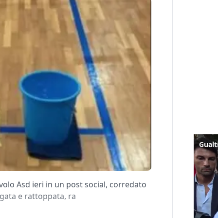
olo Asd ieri in un post social, corredato
agata e rattoppata, ra