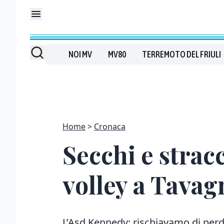
NOI MV
MV80
TERREMOTO DEL FRIULI
Home
Cronaca
Secchi e stracc
volley a Tava
L’Asd Kennedy: rischiavamo di perder