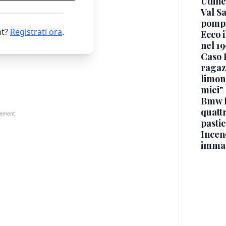
Udine
Val Sa
pompi
t?
Registrati ora
.
Ecco i
nel 19
Caso 
ragaz
limona
miei"
Bmw f
quatt
pasti
Incen
immag