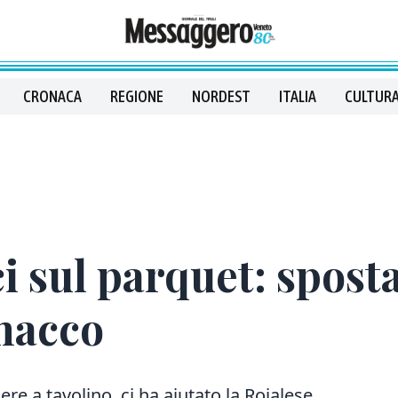
CRONACA
REGIONE
NORDEST
ITALIA
CULTURA
i sul parquet: sposta
gnacco
e a tavolino, ci ha aiutato la Rojalese.