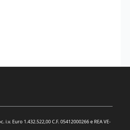
c. i.v. Euro 1.432.522,00 C.F. 05412000266 e REA VE-