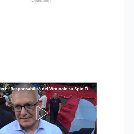
Gualtieri: "Responsabilità del Viminale su Spin Time? La posizione dei partiti è nota"