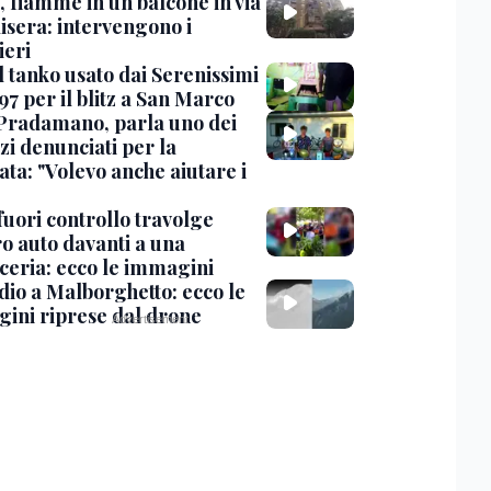
, fiamme in un balcone in via
isera: intervengono i
eri
l tanko usato dai Serenissimi
97 per il blitz a San Marco
Pradamano, parla uno dei
zi denunciati per la
ta: "Volevo anche aiutare i
uori controllo travolge
ro auto davanti a una
cceria: ecco le immagini
dio a Malborghetto: ecco le
ini riprese dal drone