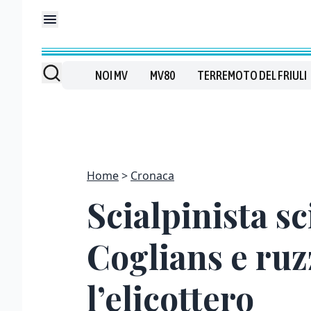
NOI MV
MV80
TERREMOTO DEL FRIULI
Home
Cronaca
Scialpinista sc
Coglians e ruz
l’elicottero