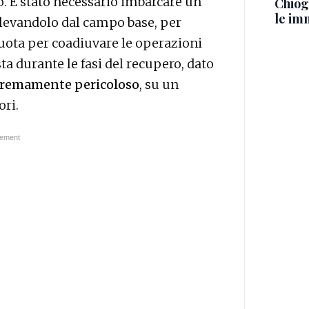
o. È stato necessario imbarcare un
Chiog
le im
relevandolo dal campo base, per
 quota per coadiuvare le operazioni
ta durante le fasi del recupero, dato
stremamente pericoloso
, su un
ori.