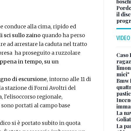
bosch
Porde
il dis
progr
e conduce alla cima, ripido ed
i sci sullo zaino
quando ha perso
VIDEO
re ad arrestare la caduta nel tratto
presa ha proseguito a ruzzolare
Caso 
ragaz
appena in tempo, su un
limona
miei"
gno di escursione
, intorno alle 11 di
Bmw f
quatt
la stazione di Forni Avoltri del
pasti
, l'elisoccorso regionale,
Incen
si sono portati al campo base
immag
La na
Golia
ico si è portato subito in quota
La pa