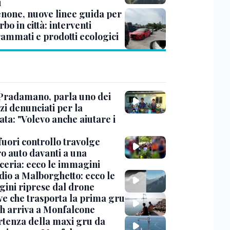
i
none, nuove linee guida per
erbo in città: interventi
ammati e prodotti ecologici
Pradamano, parla uno dei
zi denunciati per la
ta: "Volevo anche aiutare i
uori controllo travolge
ro auto davanti a una
cceria: ecco le immagini
dio a Malborghetto: ecco le
ini riprese dal drone
ve che trasporta la prima gru
th arriva a Monfalcone
rtenza della maxi gru da