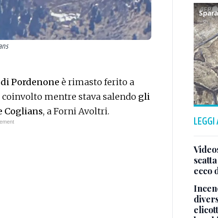
ans
a di Pordenone
è rimasto ferito a
a coinvolto mentre stava salendo
gli
e Coglians
, a Forni Avoltri.
LEGGI
Video
scatta
ecco 
Incend
divers
elicot